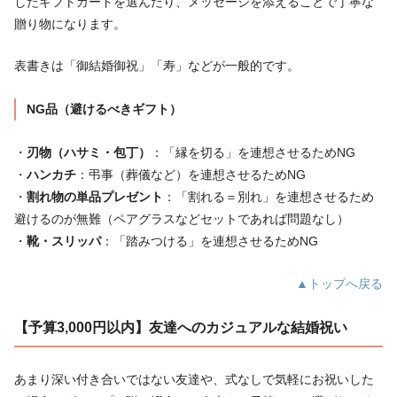
したギフトカードを選んだり、メッセージを添えることで丁寧な
贈り物になります。
表書きは「御結婚御祝」「寿」などが一般的です。
NG品（避けるべきギフト）
・
刃物（ハサミ・包丁）
：「縁を切る」を連想させるためNG
・
ハンカチ
：弔事（葬儀など）を連想させるためNG
・
割れ物の単品プレゼント
：「割れる＝別れ」を連想させるため
避けるのが無難（ペアグラスなどセットであれば問題なし）
・
靴・スリッパ
：「踏みつける」を連想させるためNG
▲トップへ戻る
【予算3,000円以内】友達へのカジュアルな結婚祝い
あまり深い付き合いではない友達や、式なしで気軽にお祝いした