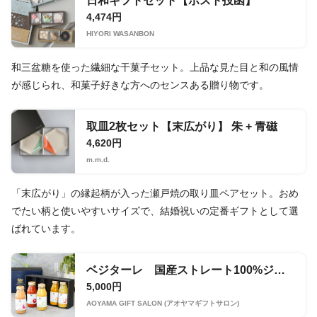
日和ギフトセット【ポスト投函】
4,474円
HIYORI WASANBON
和三盆糖を使った繊細な干菓子セット。上品な見た目と和の風情
が感じられ、和菓子好きな方へのセンスある贈り物です。
取皿2枚セット【末広がり】 朱 + 青磁
4,620円
m.m.d.
「末広がり」の縁起柄が入った瀬戸焼の取り皿ペアセット。おめ
でたい柄と使いやすいサイズで、結婚祝いの定番ギフトとして選
ばれています。
ベジターレ 国産ストレート100%ジュース＆ネクター5種飲み比べ(各種フルーツ＆トマト)
5,000円
AOYAMA GIFT SALON (アオヤマギフトサロン)