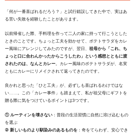
「何が一番喜ばれるだろう？」と試行錯誤してきた中で、実はあ
る苦い失敗を経験したことがあります。
以前帰省した際、手料理を作って二人の家に持って行こうとした
ときのことです。ちょっと工夫を効かせて、ポテトサラダをカレ
ー風味にアレンジしてみたのですが、翌日、
祖母から「これ、ち
ょっと口に合わんかったからこうしたわ」という感想とともに渡
されたのは、なんとカレー
。カレー風味のポテトサラダが、名実
ともにカレーにリメイクされて返ってきたのです。
良かれと思った「ひと工夫」が、必ずしも喜ばれるわけではな
い……。この「カレー事件」も踏まえて、私が祖父母にギフトを
贈る際に気をつけているポイントは3つです。
① ルーティンを壊さない
：普段の生活習慣に自然に溶け込むもの
を選ぶ
② 新しいものより馴染みのあるものを
：奇をてらわず、安心でき