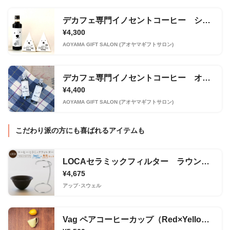
デカフェ専門イノセントコーヒー シロクマカフェ デカフェセット(コーヒーバッグ２種・コーヒー牛乳のもと1本)
¥4,300
AOYAMA GIFT SALON (アオヤマギフトサロン)
デカフェ専門イノセントコーヒー オーガニックデカフェ MIilkBrew Bace（無糖２本セット）
¥4,400
AOYAMA GIFT SALON (アオヤマギフトサロン)
こだわり派の方にも喜ばれるアイテムも
LOCAセラミックフィルター ラウンドタイプ（スタンド＋スモール（1〜2杯用））
¥4,675
アップ･スウェル
Vag ペアコーヒーカップ（Red×Yellow）