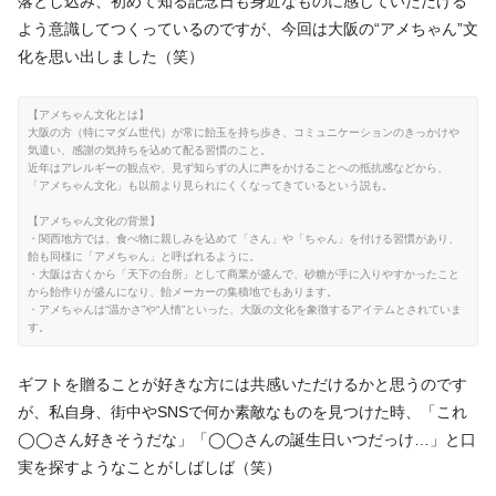
落とし込み、初めて知る記念日も身近なものに感じていただける
よう意識してつくっているのですが、今回は大阪の“アメちゃん”文
化を思い出しました（笑）
【アメちゃん文化とは】
大阪の方（特にマダム世代）が常に飴玉を持ち歩き、コミュニケーションのきっかけや
気遣い、感謝の気持ちを込めて配る習慣のこと。
近年はアレルギーの観点や、見ず知らずの人に声をかけることへの抵抗感などから、
「アメちゃん文化」も以前より見られにくくなってきているという説も。
【アメちゃん文化の背景】
・関西地方では、食べ物に親しみを込めて「さん」や「ちゃん」を付ける習慣があり、
飴も同様に「アメちゃん」と呼ばれるように。
・大阪は古くから「天下の台所」として商業が盛んで、砂糖が手に入りやすかったこと
から飴作りが盛んになり、飴メーカーの集積地でもあります。
・アメちゃんは“温かさ”や“人情”といった、大阪の文化を象徴するアイテムとされていま
す。
ギフトを贈ることが好きな方には共感いただけるかと思うのです
が、私自身、街中やSNSで何か素敵なものを見つけた時、「これ
◯◯さん好きそうだな」「◯◯さんの誕生日いつだっけ…」と口
実を探すようなことがしばしば（笑）