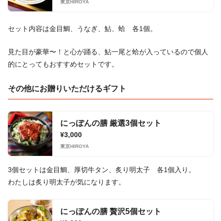
東京HIROYA
セット内容は金目鯛、うなぎ、鮎、蛤 各1個。
見た目が豪華〜！と心が踊る、鮎一尾と蛤が入っているので個人
的にとってもおすすめセットです。
その他にお贈りいただけるギフト
にっぽんの膳 厳選3個セット
¥3,000
東京HIROYA
3個セットは金目鯛、厚切牛タン、炙り明太子 各1個入り。
わたしは炙り明太子が気になります。
にっぽんの膳 贅沢5個セット