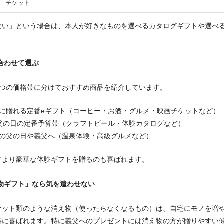
チケット
ない」という場合は、本人が好きなものを選べるカタログギフトや選べ
。
合わせて選ぶ
3つの価格帯に分けておすすめ商品を紹介しています。
気軽に贈れる定番eギフト（コーヒー・お酒・グルメ・映画チケットなど）
0円：父の日の定番予算帯（クラフトビール・体験カタログなど）
節目の父の日や義父へ（温泉体験・高級グルメなど）
てより豪華な体験ギフトを贈るのも喜ばれます。
え物ギフト」なら気を遣わせない
ケット類のような消え物（使ったらなくなるもの）は、自宅にモノを増
特に喜ばれます。特に義父へのプレゼントには消え物の方が贈りやすい