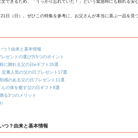
注文できるため、「うっかり忘れていた！」という緊急時にも頼れる安
6月21日（日）。ぜひこの特集を参考に、お父さんが本当に喜ぶ一品を見
はいつ？由来と基本情報
プレゼントの選び方5つのポイント
手軽に贈れる父の日eギフト25選
00円】定番人気の父の日プレゼント17選
】特別感のある父の日プレゼント11選
さんの体を癒す父の日ギフト8選
贈る3つのメリット
Q）
はいつ？由来と基本情報