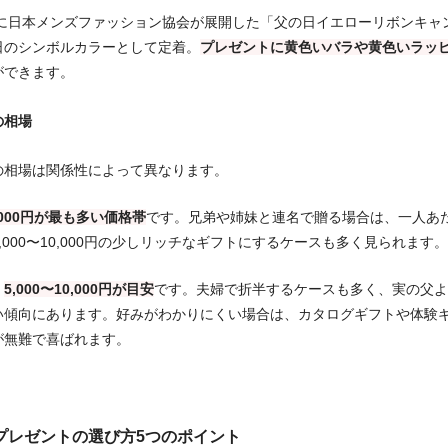
代に日本メンズファッション協会が展開した「父の日イエローリボンキャ
日のシンボルカラーとして定着。
プレゼントに黄色いバラや黄色いラッ
ができます。
の相場
の相場は関係性によって異なります。
5,000円が最も多い価格帯
です。兄弟や姉妹と連名で贈る場合は、一人あ
,000〜10,000円の少しリッチなギフトにするケースも多く見られます。
：
5,000〜10,000円が目安
です。夫婦で折半するケースも多く、実の父よ
い傾向にあります。好みがわかりにくい場合は、カタログギフトや体験
が無難で喜ばれます。
プレゼントの選び方5つのポイント