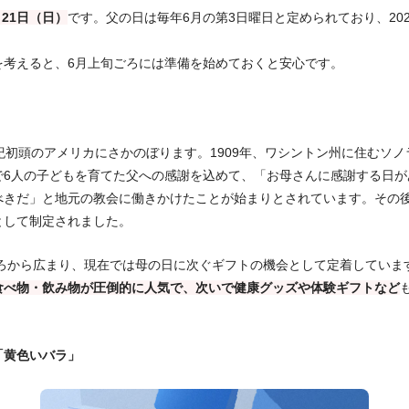
月21日（日）
です。父の日は毎年6月の第3日曜日と定められており、20
を考えると、6月上旬ごろには準備を始めておくと安心です。
紀初頭のアメリカにさかのぼります。1909年、ワシントン州に住むソ
で6人の子どもを育てた父への感謝を込めて、「お母さんに感謝する日が
きだ」と地元の教会に働きかけたことが始まりとされています。その後、
として制定されました。
ごろから広まり、現在では母の日に次ぐギフトの機会として定着していま
食べ物・飲み物が圧倒的に人気で、次いで健康グッズや体験ギフトなど
「黄色いバラ」