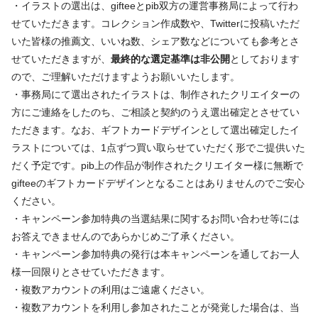
・イラストの選出は、gifteeとpib双方の運営事務局によって行わ
せていただきます。コレクション作成数や、Twitterに投稿いただ
いた皆様の推薦文、いいね数、シェア数などについても参考とさ
せていただきますが、
最終的な選定基準は非公開
としております
ので、ご理解いただけますようお願いいたします。
・事務局にて選出されたイラストは、制作されたクリエイターの
方にご連絡をしたのち、ご相談と契約のうえ選出確定とさせてい
ただきます。なお、ギフトカードデザインとして選出確定したイ
ラストについては、1点ずつ買い取らせていただく形でご提供いた
だく予定です。pib上の作品が制作されたクリエイター様に無断で
gifteeのギフトカードデザインとなることはありませんのでご安心
ください。
・キャンペーン参加特典の当選結果に関するお問い合わせ等には
お答えできませんのであらかじめご了承ください。
・キャンペーン参加特典の発行は本キャンペーンを通してお一人
様一回限りとさせていただきます。
・複数アカウントの利用はご遠慮ください。
・複数アカウントを利用し参加されたことが発覚した場合は、当