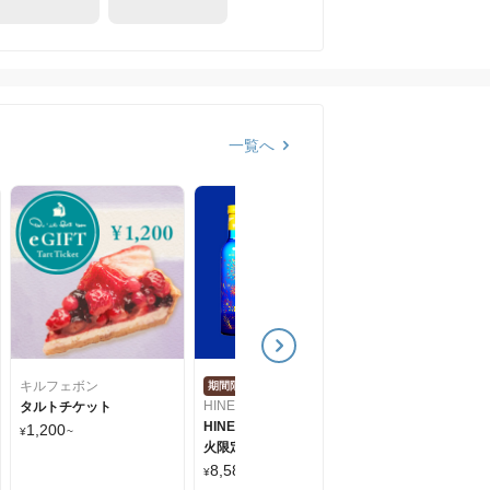
一覧へ
期間限定
HINEMOS
花火midnight/
比べセット
5,610
¥
キルフェボン
期間限定
HINEMOS
タルトチケット
HINEMOS 花火Special/花
1,200
¥
~
火限定ボトル+飲み比べセ
ット
8,580
¥