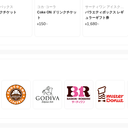
バックス
コカ･コーラ
サーティワン アイスクリーム
クチケット
Coke ON ドリンクチケッ
バラエティボックス レギ
ト
ュラーギフト券
150
1,680
¥
~
¥
~