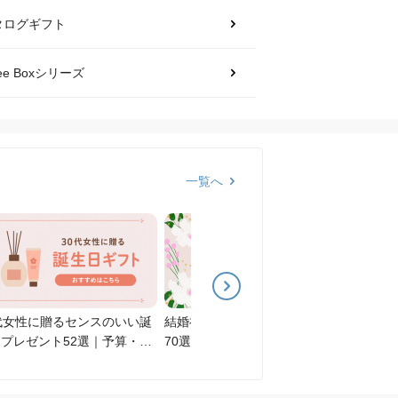
タログギフト
ftee Boxシリーズ
一覧へ
代女性に贈るセンスのいい誕
結婚祝いのおすすめプレゼント
出産祝
プレゼント52選｜予算・関
70選｜相場・人気ランキング・
選｜金
性別に選び方を解説
選び方を解説【2026年版】
も解説【