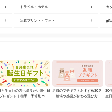
トラベル・ホテル
カ
写真プリント・フォト
gi
8月生まれの方へ贈りたい誕生日
退職のプチギフトおすすめ30選
30
プレゼント｜相手・予算別79選
｜相場や感謝が伝わる選び方を
生日
【2026年最新】
解説【2026年最新】
係