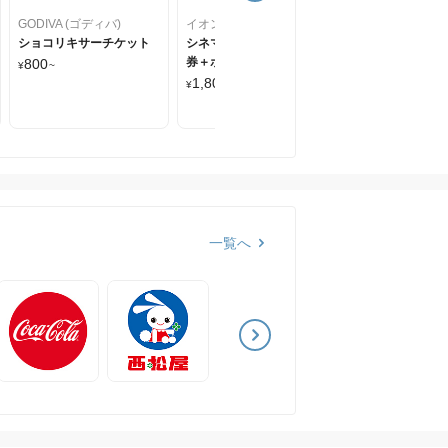
GODIVA (ゴディバ)
イオンシネマ
ショコリキサーチケット
シネマギフト【映画鑑賞
券＋ポップコーンSサイズ
800
¥
~
＋ドリンクSサイズ付き】
1,800
¥
一覧へ