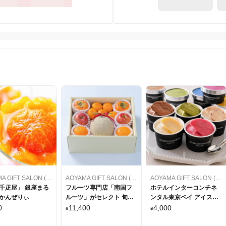
AOYAMA GIFT SALON (アオヤマギフトサロン)
AOYAMA GIFT SALON (アオヤマギフトサロン)
AOYAMA GIFT SALON (アオヤマギフトサロン)
千疋屋」 銀座まる
フルーツ専門店「南国フ
ホテルインターコンチネ
かんぜりぃ
ルーツ」がセレクト 旬の
ンタル東京ベイ アイスギ
フルーツセットプレミア
フト （10個セット）
0
11,400
4,000
¥
¥
ム(詰合せ)