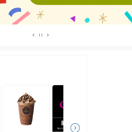
ポスト投函
アップ･スウェル
チャーム付きハ
ーム＆冷感ネッ
ブセット
1,700
¥